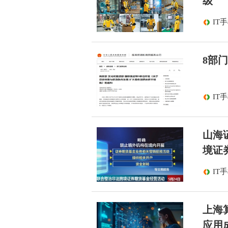
级
IT
8部
IT
山海
境证
IT
上海算
应用