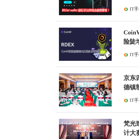
IT
Co
险陡
IT
京东
德镇
IT
梵光
计大