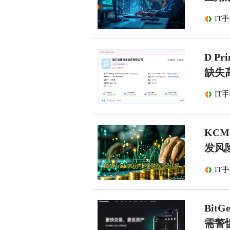
IT
D 
缺失
IT
KC
发风
IT
Bit
需警