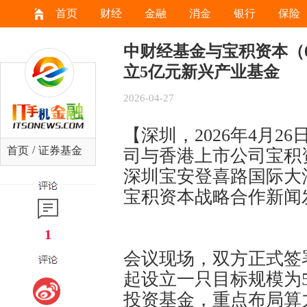
首页
财经
金融
消金
银行
保险
中财经基金与宝积资本（08
立5亿元新兴产业基金
2026-04-27
【深圳，2026年4月2
/
首页
证券基金
司与香港上市公司宝积资本
深圳宝安登喜路国际大
宝积资本战略合作新闻
1
会议现场，双方正式签
起设立一只目标规模为
投资基金，重点布局算力