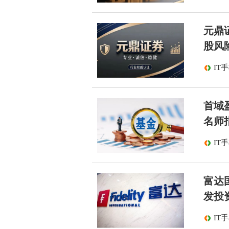
元鼎
股风
IT
首域
名师
IT
富达
发投
IT