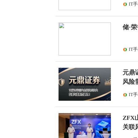
IT
储·荣
IT
元鼎
风险
IT
ZF
关联