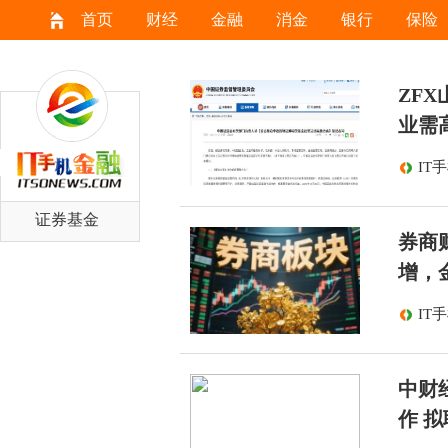
首页
财经
金融
消金
银行
保险
ZF
业需
IT
证券基金
券商
增，
IT
中财
作 