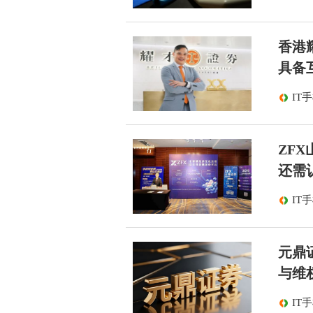
香港
具备
IT
ZF
还需
IT
元鼎
与维
IT