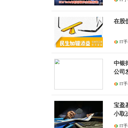
在股
IT
中银
公司
IT
宝盈
小取
IT