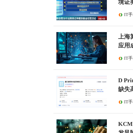
境证
IT
上海算
应用
IT
D 
缺失
IT
KC
发风