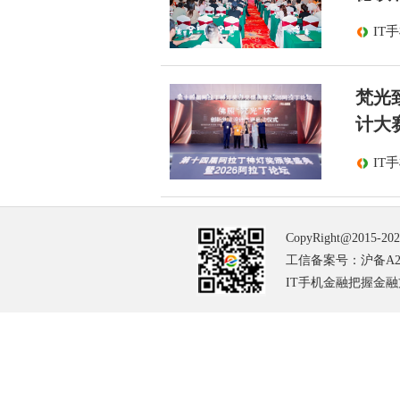
IT
梵光
计大
IT
CopyRight@2015-20
工信备案号：沪备A2-2
IT手机金融把握金