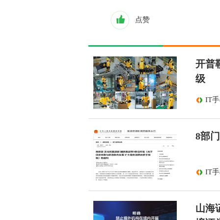
点赞
开普
级
IT
8部
IT
山海