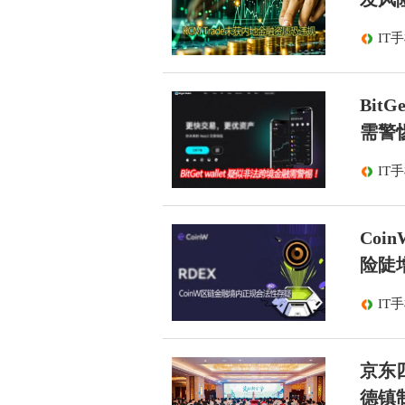
IT
Bit
需警
IT
Co
险陡
IT
京东
德镇