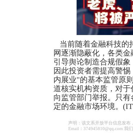
当前随着金融科技的
网逐渐隐蔽化，各类金
引导舆论制造合规假象
因此投资者需提高警惕
内展业"的基本监管原
道核实机构资质，对于
向监管部门举报。只有
定的金融市场环境。(I
声明：该文系开放平台信息发布
Email：374945810@qq.co