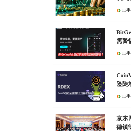
IT
Bit
需警
IT
Co
险陡
IT
京东
德镇