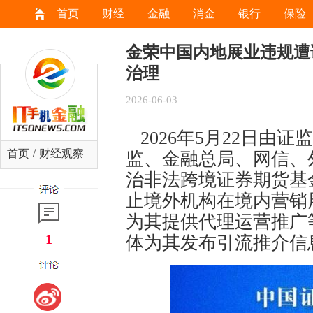
首页
财经
金融
消金
银行
保险
金荣中国内地展业违规遭
治理
2026-06-03
2026年5月22日由
/
首页
财经观察
监、金融总局、网信、
治非法跨境证券期货基
止境外机构在境内营销
为其提供代理运营推广
1
体为其发布引流推介信