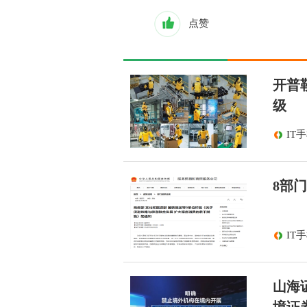
点赞
开普
级
IT
8部
IT
山海