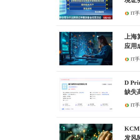
境证
IT
上海算
应用
IT
D 
缺失
IT
KC
发风