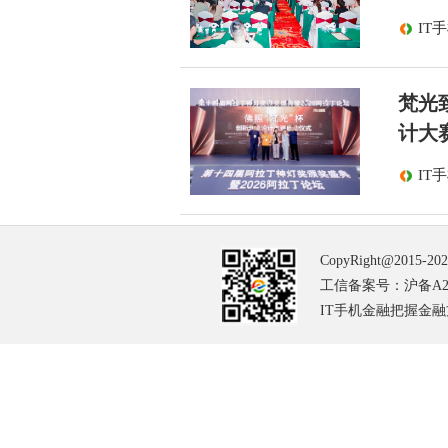
IT
梵光
计大
IT
CopyRight@2015-20
工信备案号：沪备A2-2
IT手机金融把握金