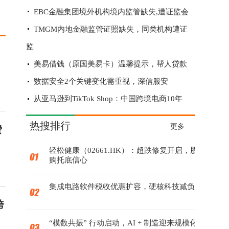
EBC金融集团境外机构境内监管缺失,遭证监会
TMGM内地金融监管证照缺失，同类机构遭证
监
美易借钱（原国美易卡）温馨提示，帮人贷款
数据安全2个关键变化需重视，深信服安
从亚马逊到TikTok Shop：中国跨境电商10年
赔钱又赔货？“全球速卖通”被指物流还在运
热搜排行
更多
费
轻松健康（02661.HK）：超跌修复开启，股份回
购托底信心
集成电路软件税收优惠扩容，硬核科技减负增效
跨
“模数共振” 行动启动，AI + 制造迎来规模化落地