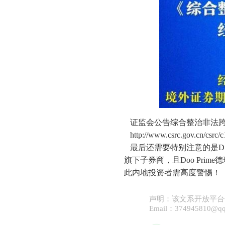
证监会公告综合整治非法跨
http://www.csrc.gov.cn/csrc/
最后还需要特别注意的是D 
旗下子券商，且Doo Pri
此内地投资者需高度警惕！（
声明：该文系开放平台
Email：37494581