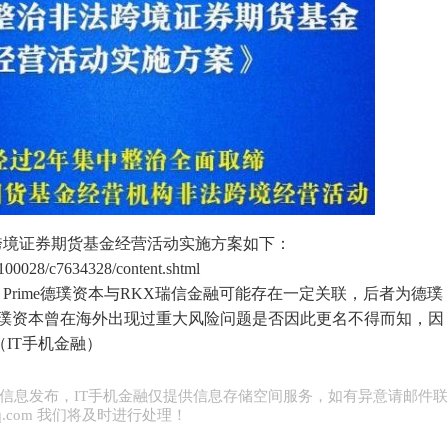
境证券期货基金经营活动实施方案如下：
c100028/c7634328/content.shtml
Prime德璞资本与RKX瑞信金融可能存在一定关联，后者为德璞
me德璞资本曾在海外出现过重大风险问题是否因此更名不得而知，因
IT手机金融）
信息发布，IT手机金融仅提供信息存储空间服务，如有异意请邮件
0@qq.com 我们将及时进行处理！