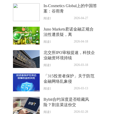
In-Cosmetics Global上的中国答
案：谷雨青
2026-04-27
阅读1
Juno Markets君诺金融正规合
法性遭质疑，离
2026-04-18
阅读1
北交所IPO审核提速，科技企
业融资环境持续
2026-03-18
阅读1
「315投资者保护」关于防范
金融网络乱象侵
2026-03-13
阅读1
Bybit合约深度是否暗藏风
险？割韭菜这份交
2026-02-28
阅读1