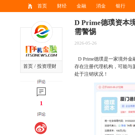
首页
财经
金融
消金
银行
D Prime德璞
需警惕
2026-05-26
D Prime德璞是一家境外
/
首页
投资理财
存在注册代理机构，可能与
处于注销状况！
1