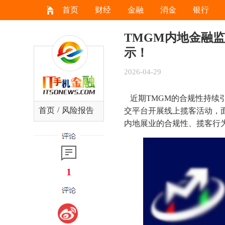
首页
财经
金融
消金
银行
TMGM内地金融
示！
2026-04-29
近期TMGM的合规性持续
/
首页
风险报告
交平台开展线上揽客活动，
内地展业的合规性、揽客行
1