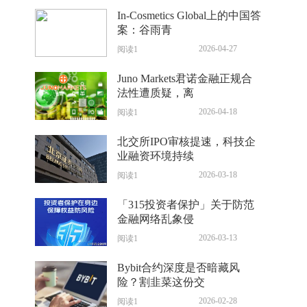
In-Cosmetics Global上的中国答
案：谷雨青
2026-04-27
阅读1
Juno Markets君诺金融正规合
法性遭质疑，离
2026-04-18
阅读1
北交所IPO审核提速，科技企
业融资环境持续
2026-03-18
阅读1
「315投资者保护」关于防范
金融网络乱象侵
2026-03-13
阅读1
Bybit合约深度是否暗藏风
险？割韭菜这份交
2026-02-28
阅读1