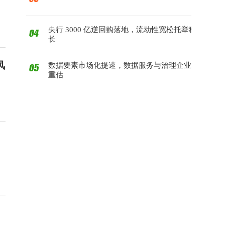
央行 3000 亿逆回购落地，流动性宽松托举科技成
长
风
数据要素市场化提速，数据服务与治理企业迎价值
重估