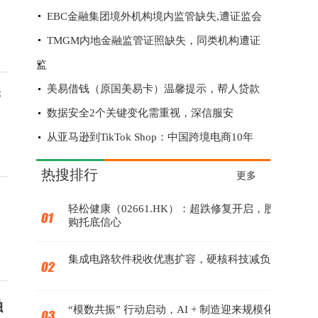
EBC金融集团境外机构境内监管缺失,遭证监会
TMGM内地金融监管证照缺失，同类机构遭证
监
美易借钱（原国美易卡）温馨提示，帮人贷款
管
数据安全2个关键变化需重视，深信服安
从亚马逊到TikTok Shop：中国跨境电商10年
赔钱又赔货？“全球速卖通”被指物流还在运
热搜排行
更多
轻松健康（02661.HK）：超跌修复开启，股份回
购托底信心
集成电路软件税收优惠扩容，硬核科技减负增效
融
“模数共振” 行动启动，AI + 制造迎来规模化落地