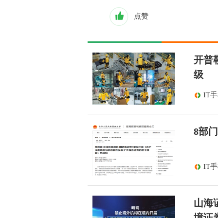
点赞
开普
级
IT
8部
IT
山海
境证