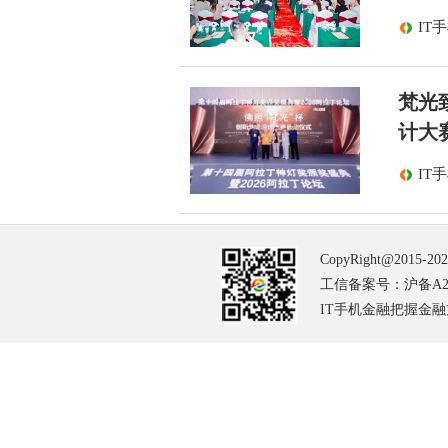
IT
梵光
计大
IT
CopyRight@2015-20
工信备案号：沪备A2-2
IT手机金融把握金