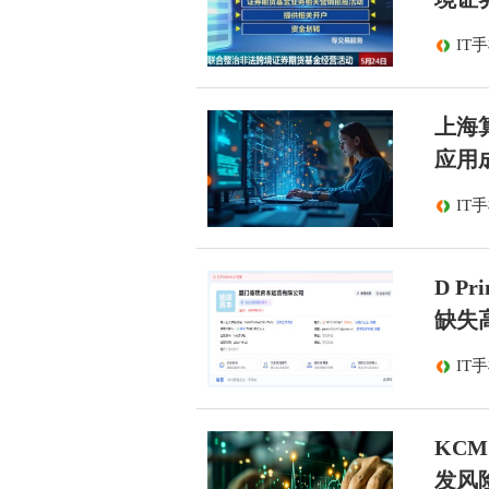
IT
上海算
应用
IT
D 
缺失
IT
KC
发风