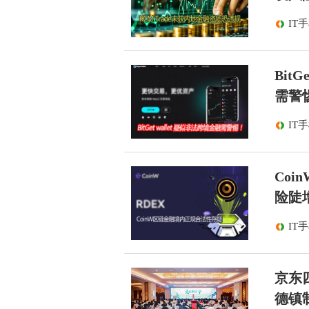
IT
Bit
需警
IT
Co
险陡
IT
京东
德镇