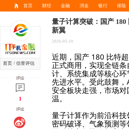
首页
财经
金融
消金
银行
保险
量子计算突破：国产 18
新翼
2026-05-10
近期，国产 180 比特超
正式商用，实现全链条
/
首页
信誉评估
计、系统集成等核心环
先进水平。受此鼓舞，
安全板块走强，市场对
温。
1
量子计算作为前沿科技
密码破译、气象预测等