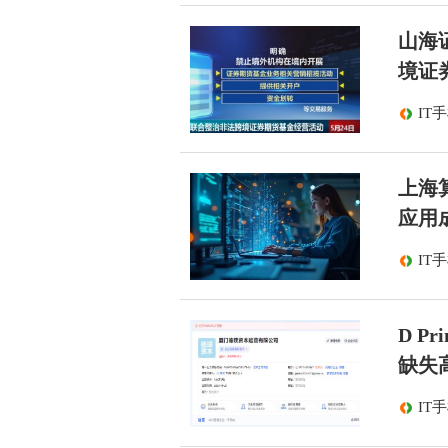
山海
境证
IT
上海算
应用
IT
D 
缺失
IT