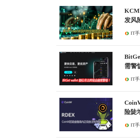
KC
发风
IT
Bit
需警
IT
Co
险陡
IT