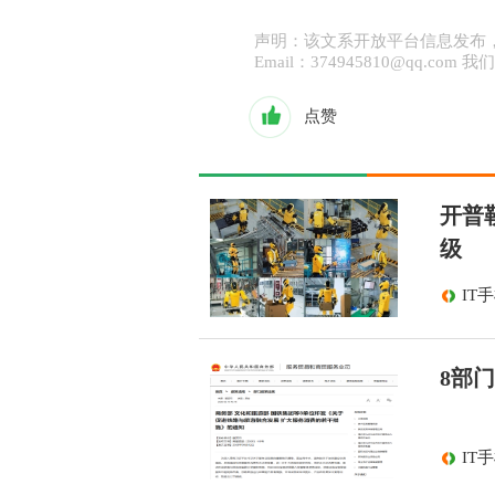
声明：该文系开放平台信息发布
Email：374945810@qq.co
点赞
开普
级
IT
8部
IT