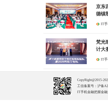
京东
德镇
IT
梵光
计大
IT
CopyRight@2015-20
工信备案号：沪备A2-2
IT手机金融把握金