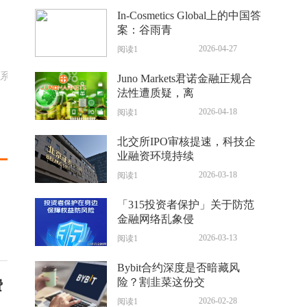
In-Cosmetics Global上的中国答
案：谷雨青
2026-04-27
阅读1
联系
Juno Markets君诺金融正规合
法性遭质疑，离
2026-04-18
阅读1
北交所IPO审核提速，科技企
业融资环境持续
2026-03-18
阅读1
「315投资者保护」关于防范
金融网络乱象侵
2026-03-13
阅读1
Bybit合约深度是否暗藏风
险？割韭菜这份交
费
2026-02-28
阅读1