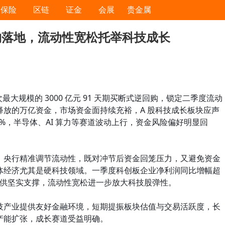
保险
区链
证金
会展
贵金属
逆回购落地，流动性宽松托举科技成长
次最大规模的 3000 亿元 91 天期买断式逆回购，锁定二季度流动
释放的万亿资金，市场资金面持续充裕，A 股科技成长板块应声
 4%，半导体、AI 算力等赛道波动上行，资金风险偏好明显回
，央行精准调节流动性，既对冲节后资金回笼压力，又避免资金
体经济尤其是硬科技领域。一季度科创板企业净利润同比增幅超
提供坚实支撑，流动性宽松进一步放大科技股弹性。
技产业提供友好金融环境，短期提振板块估值与交易活跃度，长
产能扩张，成长赛道受益明确。