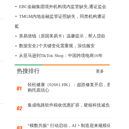
EBC金融集团境外机构境内监管缺失,遭证监会
TMGM内地金融监管证照缺失，同类机构遭证
监
美易借钱（原国美易卡）温馨提示，帮人贷款
数据安全2个关键变化需重视，深信服安
从亚马逊到TikTok Shop：中国跨境电商10年
赔钱又赔货？“全球速卖通”被指物流还在运
热搜排行
更多
轻松健康（02661.HK）：超跌修复开启，股份回
购托底信心
集成电路软件税收优惠扩容，硬核科技减负增效
“模数共振” 行动启动，AI + 制造迎来规模化落地