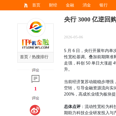
首页
财经
金融
消金
银行
央行 3000 亿
2026-05-06
5 月 6 日，央行开展年内单
性宽松基调。叠加前期降准
/
首页
热搜排行
走强，科创 50 单日大涨超
升。
当前经济复苏动能稳步增强
空转，引导金融资源流向实
1
200%，高成长业绩为板块
总体点评
：流动性宽松为科
期助力科技企业研发投入与