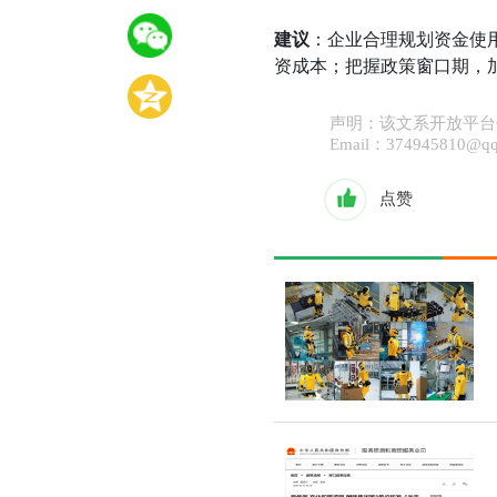
建议
：企业合理规划资金使
资成本；把握政策窗口期，
声明：该文系开放平台
Email：37494581
点赞